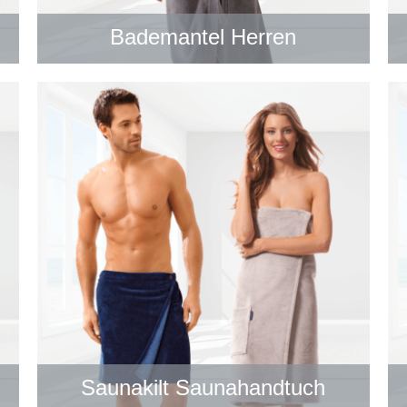
Bademantel Herren
Saunakilt Saunahandtuch