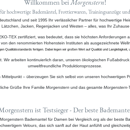
Willkommen bei
Morgenstern
!
für hochwertige Bademäntel, Frottierwaren, Trainingsanzüge und 
utschland und seit 1995 Ihr verlässlicher Partner für hochwertige He
Lätzchen, Jacken, Regenjacken und Westen – alles, was Ihr Zuhause
-TEX zertifiziert, was bedeutet, dass sie höchsten Anforderungen an 
ie von den renommierten Hohenstein Instituten als ausgezeichnete Welln
gen Qualitätsstandards fertigen. Dabei legen wir großen Wert auf Qualität und Langlebigkeit, 
it. Wir arbeiten kontinuierlich daran, unseren ökologischen Fußabdruck
umweltfreundliche Produktionsprozesse.
m Mittelpunkt – überzeugen Sie sich selbst von unseren hochwertigen P
liche Grüße Ihre Familie
Morgenstern
und das gesamte
Morgenstern
-
Morgenstern ist Testsieger - Der beste Bademante
r Morgenstern Bademantel für Damen bei Vergleich.org als der beste B
ertigem Velours, das sich sanft auf der Haut anfühlt und gleichzeitig