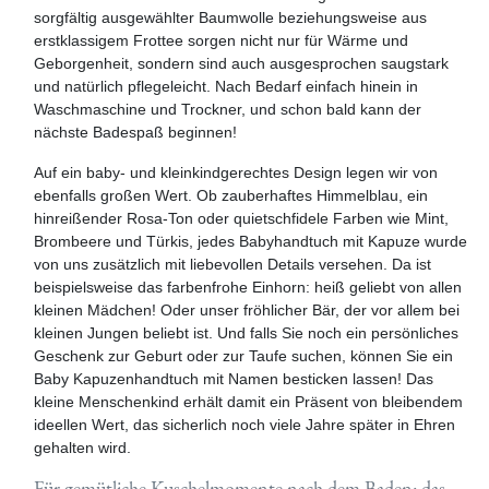
sorgfältig ausgewählter Baumwolle beziehungsweise aus
erstklassigem Frottee sorgen nicht nur für Wärme und
Geborgenheit, sondern sind auch ausgesprochen saugstark
und natürlich pflegeleicht. Nach Bedarf einfach hinein in
Waschmaschine und Trockner, und schon bald kann der
nächste Badespaß beginnen!
Auf ein baby- und kleinkindgerechtes Design legen wir von
ebenfalls großen Wert. Ob zauberhaftes Himmelblau, ein
hinreißender Rosa-Ton oder quietschfidele Farben wie Mint,
Brombeere und Türkis, jedes Babyhandtuch mit Kapuze wurde
von uns zusätzlich mit liebevollen Details versehen. Da ist
beispielsweise das farbenfrohe Einhorn: heiß geliebt von allen
kleinen Mädchen! Oder unser fröhlicher Bär, der vor allem bei
kleinen Jungen beliebt ist. Und falls Sie noch ein persönliches
Geschenk zur Geburt oder zur Taufe suchen, können Sie ein
Baby Kapuzenhandtuch mit Namen besticken lassen! Das
kleine Menschenkind erhält damit ein Präsent von bleibendem
ideellen Wert, das sicherlich noch viele Jahre später in Ehren
gehalten wird.
Für gemütliche Kuschelmomente nach dem Baden: das